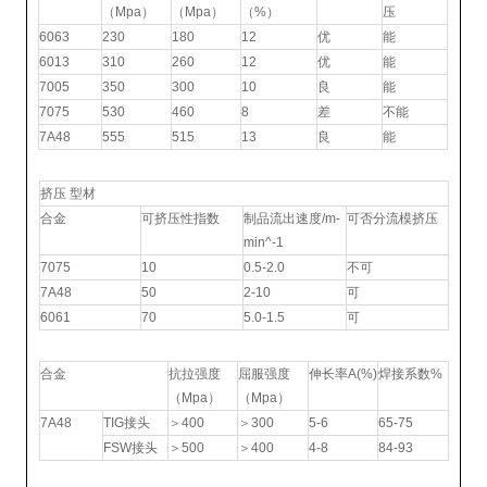
（Mpa）
（Mpa）
（%）
压
6063
230
180
12
优
能
6013
310
260
12
优
能
7005
350
300
10
良
能
7075
530
460
8
差
不能
7A48
555
515
13
良
能
加工性能
挤压 型材
合金
可挤压性指数
制品流出速度/m-
可否分流模挤压
min^-1
7075
10
0.5-2.0
不可
7A48
50
2-10
可
6061
70
5.0-1.5
可
焊接性能
合金
抗拉强度
屈服强度
伸长率A(%)
焊接系数%
（Mpa）
（Mpa）
7A48
TIG接头
＞400
＞300
5-6
65-75
FSW接头
＞500
＞400
4-8
84-93
耐腐蚀性能