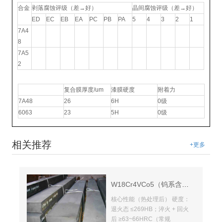
合金
剥落腐蚀评级（差→好）
晶间腐蚀评级（差→好）
ED
EC
EB
EA
PC
PB
PA
5
4
3
2
1
7A4
8
7A5
2
氧化着色性能
复合膜厚度/um
漆膜硬度
附着力
7A48
26
6H
0级
6063
23
5H
0级
相关推荐
+更多
W18Cr4VCo5（钨系含钴高速工具钢）
核心性能（热处理后） 硬度：
退火态 ≤269HB；淬火 + 回火
后 ≥63~66HRC（常规