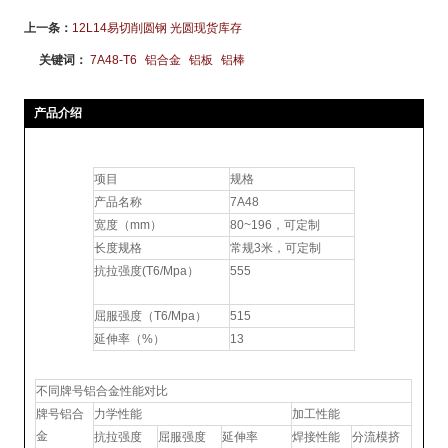
上一条：
12L14易切削圆钢 光圆现货库存
关键词：
7A48-T6
铝合金
铝板
铝棒
产品介绍
7a48-T6铝合金 产品概况
项目
规格
产品名称
7A48
宽度（mm）
80~196，可定制
长度规格
常规3米，可定制
抗拉强度(T6/Mpa）
555
屈服强度（T6/Mpa）
515
延伸率（%）
13
性能对比
不同牌号铝合金性能对比
牌号铝合
力学性能
加工性能
金
抗拉强度
屈服强度
延伸率
焊接性能
分流模挤