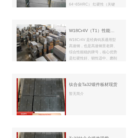
64~65HRC） 红硬性（关键
优势）：600℃时仍可保持
HRC 60~62，显著优于无钴
W18Cr4V（约 HRC 58），
适合高速连续切削、高温重载
W18Cr4V（T1）性能特点
工况 耐磨性：VC+M₆C 碳化
W18Cr4V 是经典钨系通用型
物 + 钴固溶强化，耐磨性优于
高速钢，也是高速钢里老牌、
普通 W18Cr4V 韧性：低于
综合性能稳的牌号，核心优势
W18Cr4V（钴提升红硬性会
是红硬性好、韧性适中、磨削
牺牲部分韧性），需严格控制
性能优异。
热处理避免过热、开裂 淬透
性：良好，大截面可整体淬硬
钛合金Ta32锻件板材现货
暂无简介