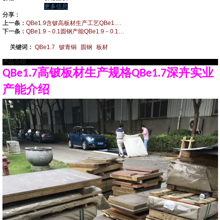
更多信息
分享：
上一条：
QBe1.9含铍高板材生产工艺QBe1.9圆钢性能QBe1.9带材现货
下一条：
QBe1.9－0.1圆钢产能QBe1.9－0.1板材性能表格QBe1.9－0.1
关键词：
QBe1.7
铍青铜
圆钢
板材
产品介绍
QBe1.7高铍板材生产规格QBe1.7深卉实业
产能介绍