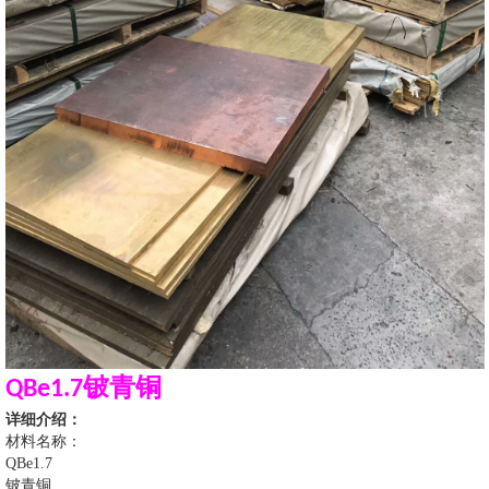
铍青铜
QBe1.7
详细介绍
：
材料名称：
QBe1.7
铍青铜