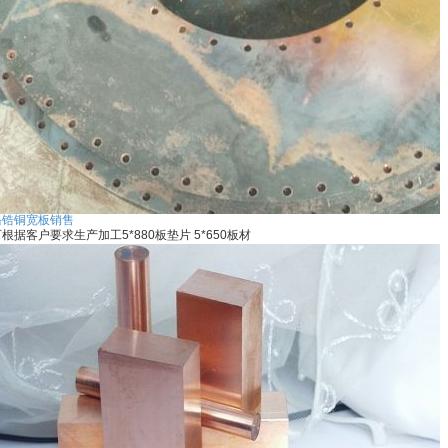
铬锆铜宽板销售
根据客户要求生产加工5*880板垫片 5*650板材