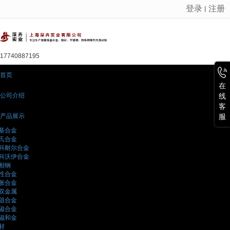
登录
注册
丨
很遗憾，因您的浏览器版本过低导致无法获得最佳浏览体验，推荐下载安装谷歌浏览器！
17740887195
首页
在
公司介绍
线
客
产品展示
服
基合金
氏合金
科耐尔合金
科沃伊合金
相钢
性合金
胀合金
双金属
阻合金
磁合金
磁和金
材