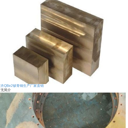
深卉QBe2铍青铜生产厂家直销
暂无简介