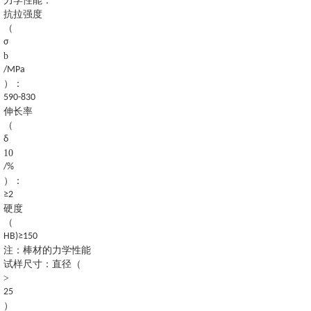
力学性能：
抗拉强度
（
σ
b
/MPa
）：
590-830
伸长率
（
δ
10
/%
）：
≥2
硬度
（
HB)≥150
注：棒材的力学性能
试样尺寸：直径（
>
25
）