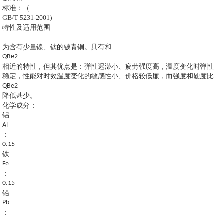
标准：（
GB/T 5231-2001)
特性及适用范围
:
为含有少量镍、钛的铍青铜。具有和
QBe2
相近的特性，但其优点是：弹性迟滞小、疲劳强度高，温度变化时弹性
稳定，性能对时效温度变化的敏感性小、价格较低廉，而强度和硬度比
QBe2
降低甚少。
化学成分：
铝
Al
：
0.15
铁
Fe
：
0.15
铅
Pb
：