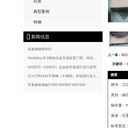
石墨
典型案例
特钢

新闻信息
高速钢钢带M42
上一条：
铜石
Hastelloy B-2镍钼合金市场前景广阔，特别是在新兴经济体和技术创新的推动下，需求将持续增长
关键词：
GH3625（GH625）合金的市场进行深入研究
摘要
1Cr17Mo434不锈钢（不锈铁）市场进行深入研究
牌号：J2
常备铬锆铜板5*900*900和5*650*650
类别：铜石
铜含量：约
基体：石墨
标准形态