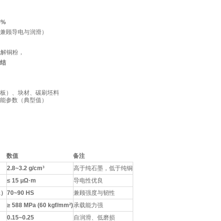
5%
兼顾导电与润滑）
电解铜粉，
结
板）、块材、碳刷坯料
能参数（典型值）
数值
备注
2.8~3.2 g/cm³
高于纯石墨，低于纯铜
≤ 15 μΩ·m
导电性优良
氏）
70~90 HS
兼顾强度与韧性
≥ 588 MPa (60 kgf/mm²)
承载能力强
0.15~0.25
自润滑、低磨损