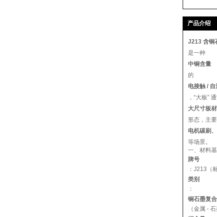
产品介绍
J213 含
是一种
中铜含量
的
电接触 / 
，“大板” 
大尺寸板材
形态，主要
电机碳刷、
等场景。
一、材料基
牌号
：J213
类别
：
铜石墨复合
（金属 - 