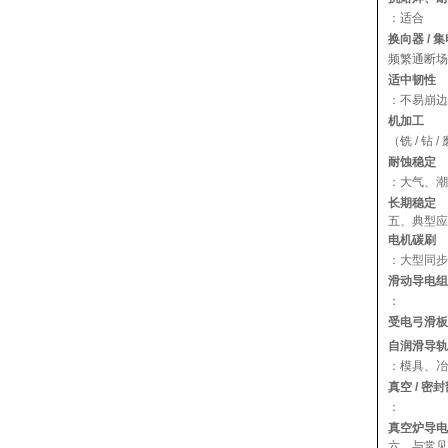
：适合
换向器 / 
频繁通断场
适中韧性
：不易崩边
机加工
（铣 / 钻 /
耐蚀稳定
：大气、潮
长期稳定
五、典型应
电机碳刷
：大型同步
滑动导电组
：
受电弓滑板
自润滑导轨 
：模具、冶
真空 / 密
：
真空炉导电
六、与常见