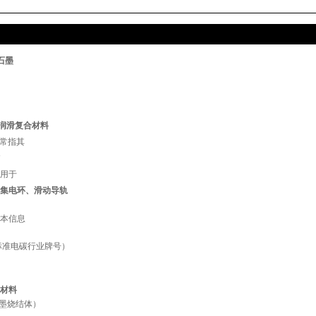
铜石墨
自润滑复合材料
通常指其
用于
集电环、滑动导轨
本信息
（标准电碳行业牌号）
材料
石墨烧结体）