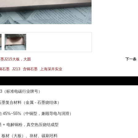
墨J215大板，大圆
下一条
铜石墨
J213
含铜石墨
上海深卉实业
13（标准电碳行业牌号）

墨复合材料（金属 - 石墨烧结体）

 45%~55%（中铜型，兼顾导电与润滑）

 + 电解铜粉，真空热压烧结成型

：板材（大板）、块材、碳刷坯料