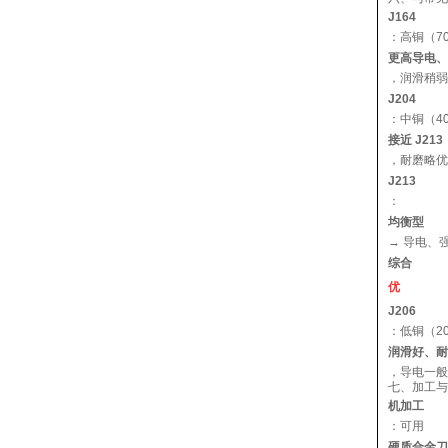
J164
：高铜（70
更高导电、
，润滑稍弱
J204
：中铜（40
接近 J213
，耐磨略优
J213
：
均衡型
→ 导电、
综合
优
J206
：低铜（20
润滑好、耐
，导电一般
七、加工与
机加工
：可用
硬质合金刀