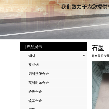

石墨
产品展示
铜材
您当前的位
- 黄铜
双相钢
- 白铜
因科沃伊合金
- 铍，铬青铜
英科耐尔合金
- 锡，磷青铜
哈氏合金
镍基合金