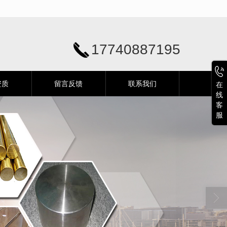
17740887195
资质
留言反馈
联系我们
在
线
客
服