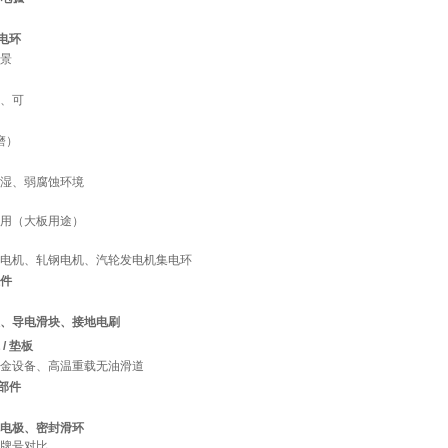
集电环
景
、可
 磨）
湿、弱腐蚀环境
用（大板用途）
电机、轧钢电机、汽轮发电机集电环
件
、导电滑块、接地电刷
/ 垫板
金设备、高温重载无油滑道
封部件
电极、密封滑环
牌号对比