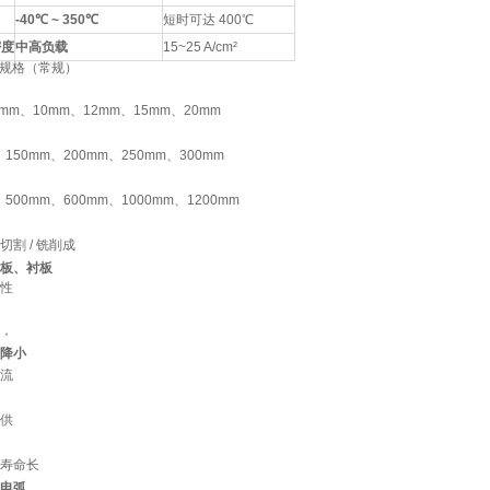
-40℃ ~ 350℃
短时可达 400℃
密度
中高负载
15~25 A/cm²
” 规格（常规）
mm、10mm、12mm、15mm、20mm
、150mm、200mm、250mm、300mm
、500mm、600mm、1000mm、1200mm
割 / 铣削成
板、衬板
性
，
降小
流
供
寿命长
电弧