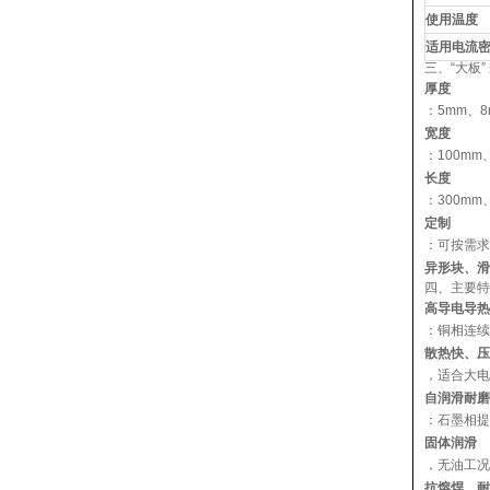
使用温度
适用电流
三、“大板
厚度
：5mm、8
宽度
：100mm
长度
：300mm
定制
：可按需求切
异形块、滑
四、主要特
高导电导热
：铜相连续
散热快、压
，适合大电
自润滑耐磨
：石墨相提
固体润滑
，无油工况
抗熔焊、耐