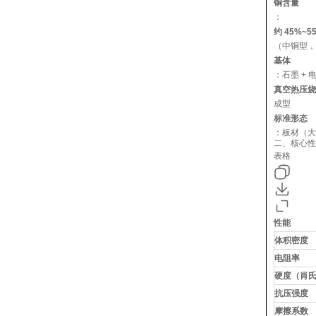
铜含量
：
约 45%~5
（中铜型，
基体
：石墨 + 
真空热压烧
成型
标准形态
：板材（大
二、核心性
表格
性能
体积密度
电阻率
硬度（肖
抗压强度
摩擦系数